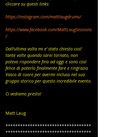
cliccare su questi links:
https://instagram.com/mattlaugdrums/
https://www.facebook.com/MattLaugSessions
/
Dall’ultima volta mi e’ stato chiesto così’ 
tante volte quando sarei tornato, non 
potevo rispondere fino ad oggi e sono così 
felice di poterlo finalmente fare e ringrazio 
Vasco di cuore per avermi incluso nel suo 
gruppo storico per questo incredibile evento.
Ci vediamo presto!  
Matt Laug
***********************************
***********************************