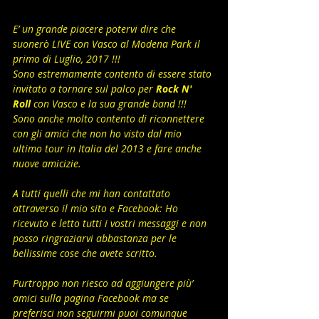
E’ un grande piacere potervi dire che 
suonerò LIVE con Vasco al Modena Park il 
primo di Luglio, 2017 !!!
Sono estremamente contento di essere stato 
invitato a tornare sul palco per 
Rock N' 
Roll
 con Vasco e la sua grande band !!!
Sono anche molto contento di riconnettere 
con gli amici che non ho visto dal mio 
ultimo tour in Italia del 2013 e fare anche 
nuove amicizie.
A tutti quelli che mi han contattato 
attraverso il mio sito e Facebook: Ho 
ricevuto e letto tutti i vostri messaggi e non 
posso ringraziarvi abbastanza per le 
bellissime cose che avete scritto.
Purtroppo non riesco ad aggiungere più’ 
amici sulla pagina Facebook ma se 
preferisci non seguirmi puoi comunque 